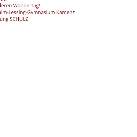
nderen Wandertag!
raim-Lessing-Gymnasium Kamenz
itung SCHULZ