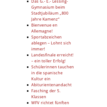
Das G.- E.- Lessing-
Gymnasium beim
Stadtjubiläum „800
Jahre Kamenz“
Bienvenue en
Allemagne!
Sportabzeichen
ablegen – Lohnt sich
immer!
Landesfinale erreicht!
– ein toller Erfolg!
Schülerinnen tauchen
in die spanische
Kultur ein
Abiturientenandacht
Fasching der 5.
Klassen
WFV richtet fünften