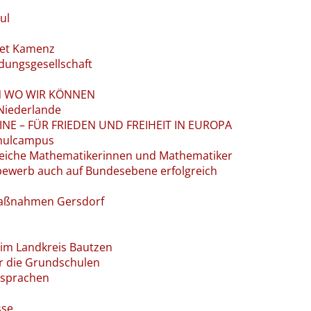
ul
et Kamenz
dungsgesellschaft
EN WO WIR KÖNNEN
Niederlande
NE – FÜR FRIEDEN UND FREIHEIT IN EUROPA
hulcampus
greiche Mathematikerinnen und Mathematiker
bewerb auch auf Bundesebene erfolgreich
maßnahmen Gersdorf
 im Landkreis Bautzen
r die Grundschulen
dsprachen
sse