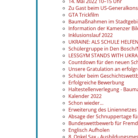
14. Mai 2022 10–15 Uhr
Zu Gast beim US-Generalkons
GTA Trickfilm
Baumaßnahmen im Stadtgebi
Information der Kamenzer Bil
Inklusionslauf 2022
UKRAINE: ALS SCHULE HELF
Schülergruppe in Den Bosch/
LESSGYM STANDS WITH UKRAI
Countdown für den neuen Sc
Unsere Gratulation an erfol
Schüler beim Geschichtswett
Erfolgreiche Bewerbung
Haltestellenverlegung - Bau
Kalender 2022
Schon wieder...
Erweiterung des Liniennetzes
Absage der Schnuppertage fü
Bundeswettbewerb für Frem
Englisch Aufholen
8. Onkel Sax - Ausbildungsme