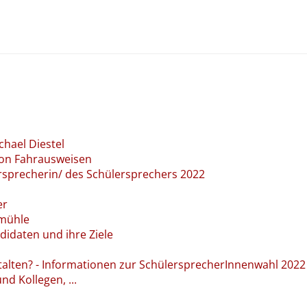
hael Diestel
von Fahrausweisen
rsprecherin/ des Schülersprechers 2022
n
er
tmühle
didaten und ihre Ziele
talten? - Informationen zur SchülersprecherInnenwahl 2022
d Kollegen, ...