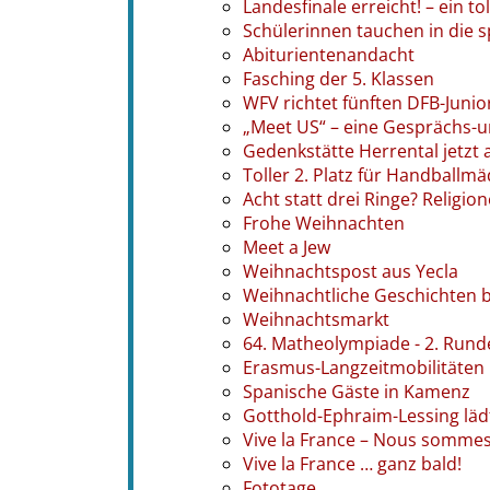
Landesfinale erreicht! – ein tol
Schülerinnen tauchen in die s
Abiturientenandacht
Fasching der 5. Klassen
WFV richtet fünften DFB-Juni
„Meet US“ – eine Gesprächs-
Gedenkstätte Herrental jetzt 
Toller 2. Platz für Handballmä
Acht statt drei Ringe? Religio
Frohe Weihnachten
Meet a Jew
Weihnachtspost aus Yecla
Weihnachtliche Geschichten b
Weihnachtsmarkt
64. Matheolympiade - 2. Rund
Erasmus-Langzeitmobilitäten
Spanische Gäste in Kamenz
Gotthold-Ephraim-Lessing läd
Vive la France – Nous somme
Vive la France … ganz bald!
Fototage