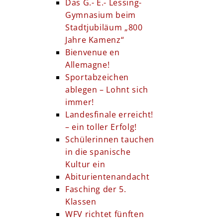
Das G.- E.- Lessing-
Gymnasium beim
Stadtjubiläum „800
Jahre Kamenz“
Bienvenue en
Allemagne!
Sportabzeichen
ablegen – Lohnt sich
immer!
Landesfinale erreicht!
– ein toller Erfolg!
Schülerinnen tauchen
in die spanische
Kultur ein
Abiturientenandacht
Fasching der 5.
Klassen
WFV richtet fünften