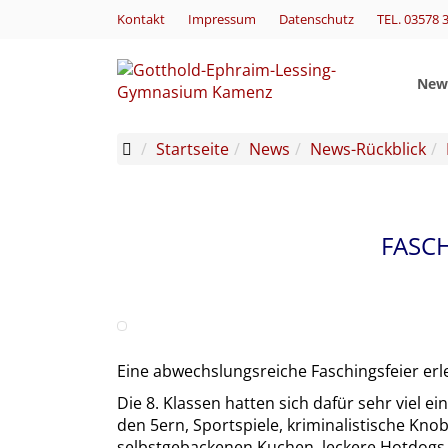
Kontakt
Impressum
Datenschutz
TEL. 03578 
New
Startseite
News
News-Rückblick
FASCH
Eine abwechslungsreiche Faschingsfeier erl
Die 8. Klassen hatten sich dafür sehr viel e
den 5ern, Sportspiele, kriminalistische Kno
selbstgebackenen Kuchen, leckere Hotdogs, 