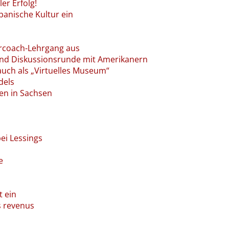
ler Erfolg!
panische Kultur ein
orcoach-Lehrgang aus
und Diskussionsrunde mit Amerikanern
auch als „Virtuelles Museum“
dels
nen in Sachsen
ei Lessings
e
t ein
s revenus