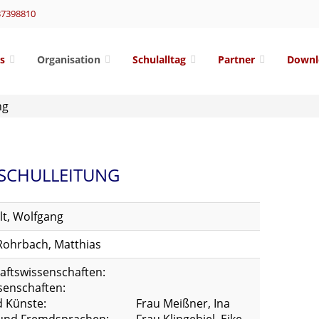
37398810
s
Organisation
Schulalltag
Partner
Downl
ng
SCHULLEITUNG
lt, Wolfgang
Rohrbach, Matthias
aftswissenschaften:
senschaften:
d Künste:
Frau Meißner, Ina