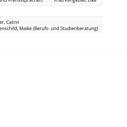
und Fremdsprachen:
Frau Klingebiel, Eike
er, Catrin
nschild, Maike (Berufs- und Studienberatung)