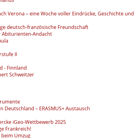
hlands
h Verona – eine Woche voller Eindrücke, Geschichte und
age deutsch-französische Freundschaft
r Abiturienten-Andacht
Aula
stufe II
 - Finnland
ert Schweitzer
strumente
 in Deutschland – ERASMUS+ Austausch
iercke iGeo-Wettbewerb 2025
ge Frankreich!
ld beim Umzug