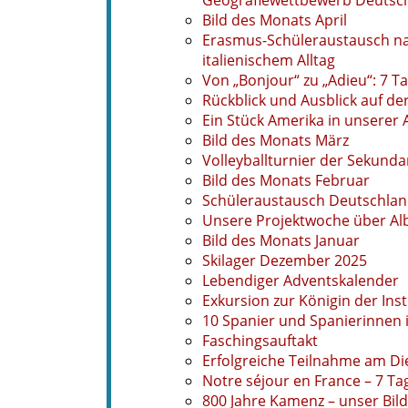
Geografiewettbewerb Deutsc
Bild des Monats April
Erasmus-Schüleraustausch nac
italienischem Alltag
Von „Bonjour“ zu „Adieu“: 7 T
Rückblick und Ausblick auf de
Ein Stück Amerika in unserer 
Bild des Monats März
Volleyballturnier der Sekundar
Bild des Monats Februar
Schüleraustausch Deutschland
Unsere Projektwoche über Alb
Bild des Monats Januar
Skilager Dezember 2025
Lebendiger Adventskalender
Exkursion zur Königin der In
10 Spanier und Spanierinnen
Faschingsauftakt
Erfolgreiche Teilnahme am D
Notre séjour en France – 7 Ta
800 Jahre Kamenz – unser Bi