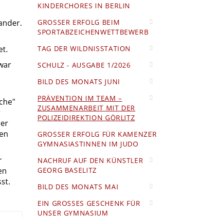
KINDERCHORES IN BERLIN
ander.
GROSSER ERFOLG BEIM S
PORTABZEICHENWETTBEWERB
t.
TAG DER WILDNISSTATION
war
SCHULZ - AUSGABE 1/2026
BILD DES MONATS JUNI
PRÄVENTION IM TEAM –
ache"
ZUSAMMENARBEIT MIT DER
r
POLIZEIDIREKTION GÖRLITZ
der
ten
GROSSER ERFOLG FÜR KAMENZER G
YMNASIASTINNEN IM JUDO
r
NACHRUF AUF DEN KÜNSTLER
en
GEORG BASELITZ
st.
BILD DES MONATS MAI
EIN GROSSES GESCHENK FÜR U
NSER GYMNASIUM