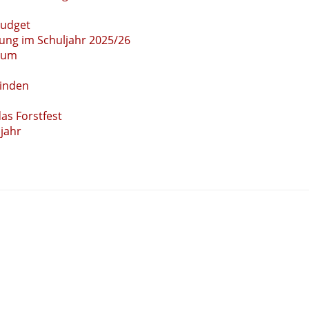
budget
tzung im Schuljahr 2025/26
ium
inden
as Forstfest
jahr