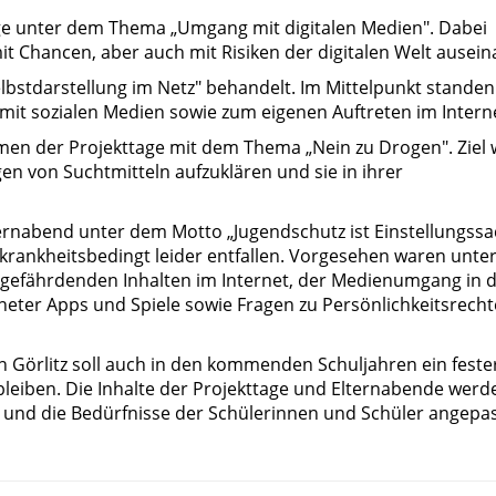
age unter dem Thema „Umgang mit digitalen Medien". Dabei
it Chancen, aber auch mit Risiken der digitalen Welt ausein
lbstdarstellung im Netz" behandelt. Im Mittelpunkt standen
t sozialen Medien sowie zum eigenen Auftreten im Interne
hmen der Projekttage mit dem Thema „Nein zu Drogen". Ziel 
en von Suchtmitteln aufzuklären und sie in ihrer
lternabend unter dem Motto „Jugendschutz ist Einstellungss
 krankheitsbedingt leider entfallen. Vorgesehen waren unte
efährdenden Inhalten im Internet, der Medienumgang in 
gneter Apps und Spiele sowie Fragen zu Persönlichkeitsrech
n Görlitz soll auch in den kommenden Schuljahren ein feste
leiben. Die Inhalte der Projekttage und Elternabende werd
 und die Bedürfnisse der Schülerinnen und Schüler angepas