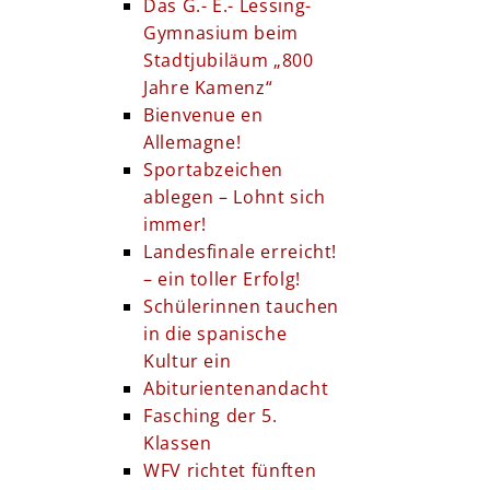
Das G.- E.- Lessing-
Gymnasium beim
Stadtjubiläum „800
Jahre Kamenz“
Bienvenue en
Allemagne!
Sportabzeichen
ablegen – Lohnt sich
immer!
Landesfinale erreicht!
– ein toller Erfolg!
Schülerinnen tauchen
in die spanische
Kultur ein
Abiturientenandacht
Fasching der 5.
Klassen
WFV richtet fünften