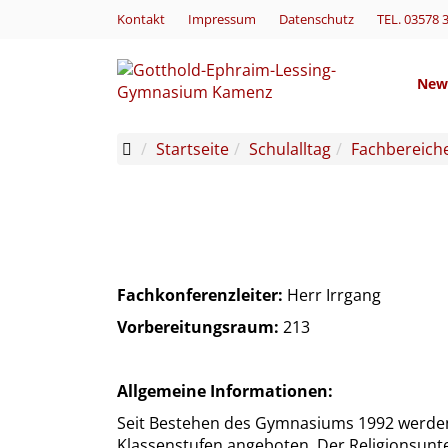
Kontakt
Impressum
Datenschutz
TEL. 03578 
New
Startseite
Schulalltag
Fachbereich
Fachkonferenzleiter:
Herr Irrgang
Vorbereitungsraum:
213
Allgemeine Informationen:
Seit Bestehen des Gymnasiums 1992 werden d
Klassenstufen angeboten. Der Religionsunterr