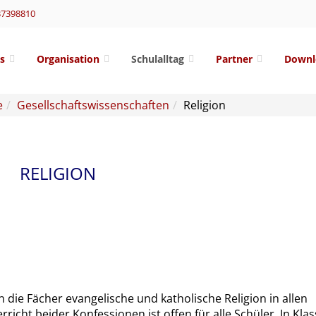
37398810
s
Organisation
Schulalltag
Partner
Downl
e
Gesellschaftswissenschaften
Religion
RELIGION
ie Fächer evangelische und katholische Religion in allen
icht beider Konfessionen ist offen für alle Schüler. In Klas